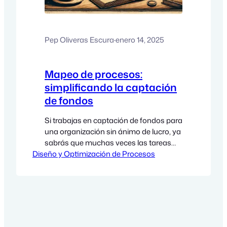
Pep Oliveras Escura
·
enero 14, 2025
Mapeo de procesos:
simplificando la captación
de fondos
Si trabajas en captación de fondos para
una organización sin ánimo de lucro, ya
sabrás que muchas veces las tareas
Diseño y Optimización de Procesos
parecen más un rompecabezas
desordenado que no una lista de la
compra. Pero, ¿y si te digo que hay una
manera de poner todas las piezas en
orden y, de paso, hacer que todo fluya…