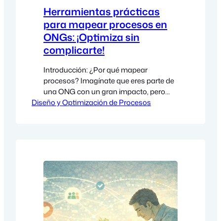
Herramientas prácticas
para mapear procesos en
ONGs: ¡Optimiza sin
complicarte!
Introducción: ¿Por qué mapear
procesos? Imagínate que eres parte de
una ONG con un gran impacto, pero
Diseño y Optimización de Procesos
cada vez que intentas coordinar una
actividad, todo se siente como un caos.
Correos van y vienen, documentos en
distintas plataformas y nadie está
seguro de quién debe hacer qué.
¡Frustrante, verdad? Muchas
organizaciones del tercer sector
enfrentan…