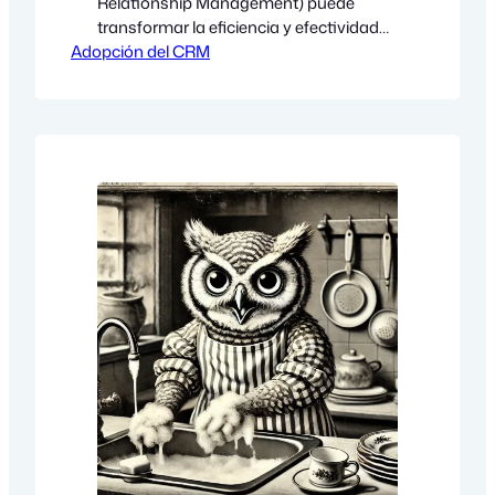
Relationship Management) puede
transformar la eficiencia y efectividad
Adopción del CRM
de una entidad no lucrativa. Sin
embargo, este cambio a menudo
encuentra resistencia, especialmente
de aquellos miembros que están
acostumbrados a herramientas
tradicionales como Excel. Este post
aborda estrategias prácticas para
mejorar la adopción del CRM y superar
la resistencia al…