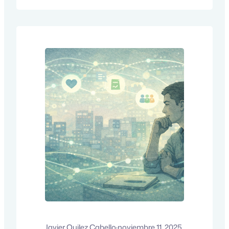
equipo no lo está viviendo bien. Las
tareas se acumulan, el ánimo se tensa y
la…
Javier Quilez Cabello
·
noviembre 11, 2025