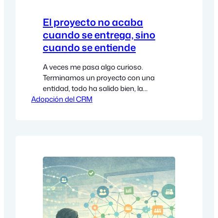
El proyecto no acaba
cuando se entrega, sino
cuando se entiende
A veces me pasa algo curioso.
Terminamos un proyecto con una
entidad, todo ha salido bien, la
Adopción del CRM
herramienta está implantada, los
procesos funcionan… y sin embargo,
me quedo con la sensación de que no
hemos terminado del todo. No porque
falte algo técnico, sino porque la
adopción todavía está madurando. Y
entonces pienso: ¿cuándo acaba…