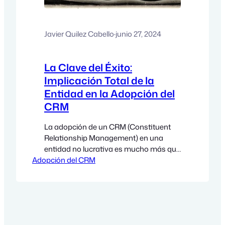
Javier Quilez Cabello
·
junio 27, 2024
La Clave del Éxito:
Implicación Total de la
Entidad en la Adopción del
CRM
La adopción de un CRM (Constituent
Relationship Management) en una
entidad no lucrativa es mucho más que
Adopción del CRM
una simple actualización tecnológica;
es una transformación organizativa.
Para que un CRM tenga el impacto
deseado, es crucial que todos los
miembros de la entidad, desde la
dirección hasta los voluntarios, se