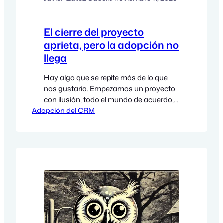
El cierre del proyecto
aprieta, pero la adopción no
llega
Hay algo que se repite más de lo que
nos gustaría. Empezamos un proyecto
con ilusión, todo el mundo de acuerdo,
Adopción del CRM
la planificación encaja, el calendario
parece razonable… y pasan los meses.
La entidad tiene mil cosas en marcha,
la urgencia todavía no ha llegado, y el
proyecto avanza, sí, pero con poca
implicación real…